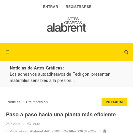
ENTRAR
REGISTRARSE
Noticias de Artes Gráficas:
ateria
Los adhesivos autoadhesivos de Fedrigoni presentan
Colo
materiales sensibles a la presión...
produ
Noticias
Preimpresión
PREMIUM
Paso a paso hacia una planta más eficiente
28.7.2025
2410
Publicado en:
(7.2025)
(8.2025)
Alabrent 442
Cartiflex 226