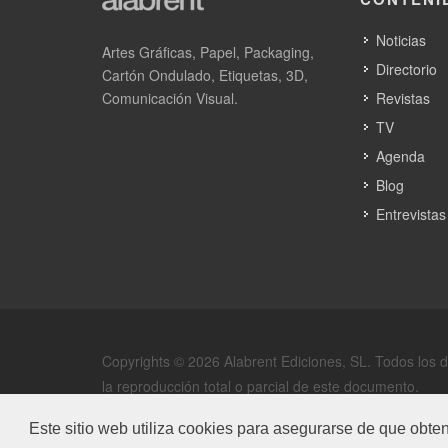
Noticias
Artes Gráficas, Papel, Packaging,
Directorio
Cartón Ondulado, Etiquetas, 3D,
Comunicación Visual.
Revistas
TV
Agenda
Blog
Entrevistas
Copyrights © 2026 Alabrent Ediciones, SL. Todos los 
la reproducción total o parcial de este documento.
Aviso legal
/
Política de privacidad
Este sitio web utiliza cookies para asegurarse de que obte