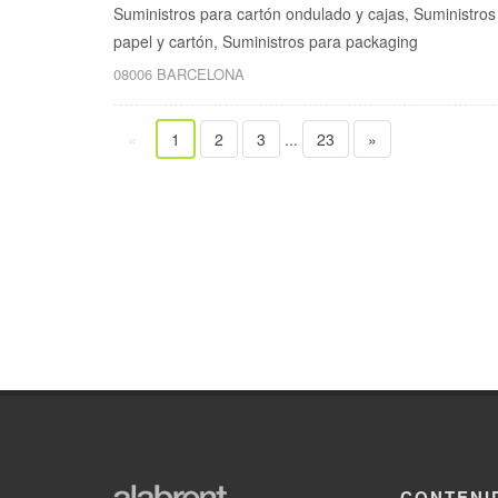
Suministros para cartón ondulado y cajas, Suministros
papel y cartón, Suministros para packaging
08006 BARCELONA
«
1
2
3
...
23
»
CONTENI