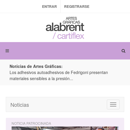
ENTRAR
REGISTRARSE
Noticias de Artes Gráficas:
i presentan
Colorman Ireland y BOBST: Avanzando juntos en la
producción de embalajes inteligentes y conectados..
Noticias
Toggle
navigatio
NOTICIA PATROCINADA