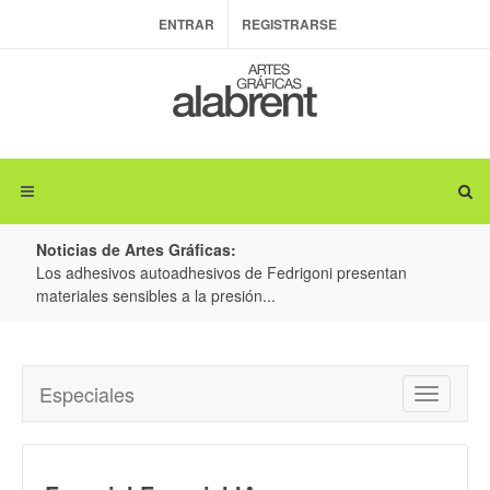
ENTRAR
REGISTRARSE
Noticias de Artes Gráficas:
ateria
Los adhesivos autoadhesivos de Fedrigoni presentan
Colo
materiales sensibles a la presión...
produ
Especiales
Toggle
navigatio