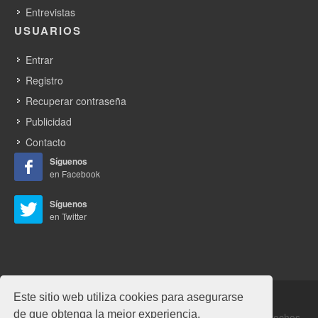
Entrevistas
USUARIOS
Entrar
Registro
Recuperar contraseña
Publicidad
Contacto
Síguenos
en Facebook
Síguenos
en Twitter
Este sitio web utiliza cookies para asegurarse
de que obtenga la mejor experiencia.
Copyrights © 2026 Alabrent Ediciones, SL. Todos los derechos