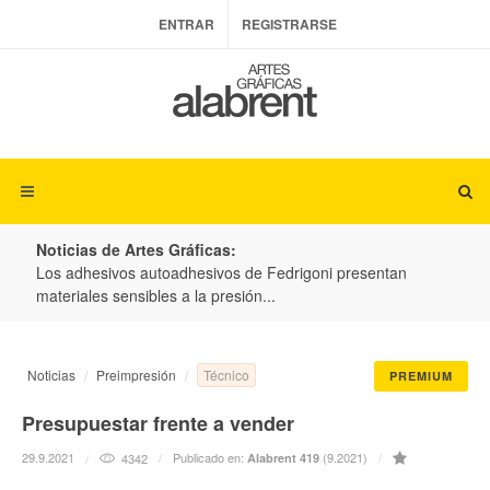
ENTRAR
REGISTRARSE
Noticias de Artes Gráficas:
ateria
Los adhesivos autoadhesivos de Fedrigoni presentan
Colo
materiales sensibles a la presión...
produ
Técnico
Noticias
Preimpresión
PREMIUM
Presupuestar frente a vender
29.9.2021
Publicado en:
(9.2021)
4342
Alabrent 419