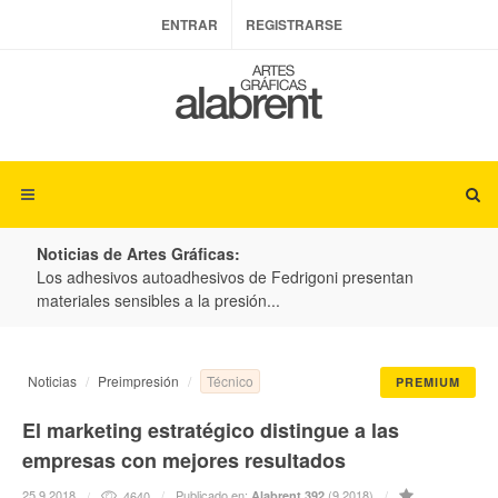
ENTRAR
REGISTRARSE
Noticias de Artes Gráficas:
ateria
Los adhesivos autoadhesivos de Fedrigoni presentan
Colo
materiales sensibles a la presión...
produ
Técnico
Noticias
Preimpresión
PREMIUM
El marketing estratégico distingue a las
empresas con mejores resultados
25.9.2018
Publicado en:
(9.2018)
4640
Alabrent 392