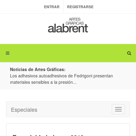
ENTRAR
REGISTRARSE
Noticias de Artes Gráficas:
drigoni presentan
Colorman Ireland y BOBST: Avanzando juntos
producción de embalajes inteligentes y conect
Especiales
Toggle
navigatio