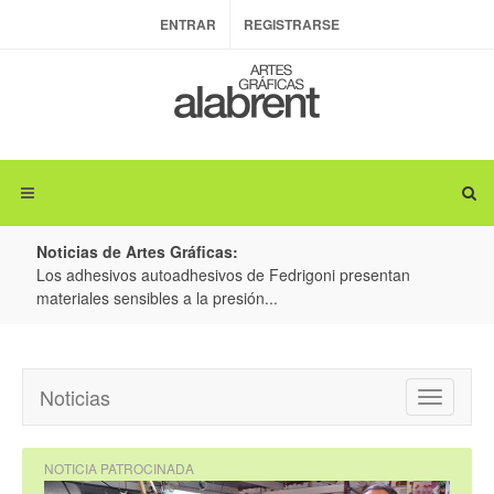
ENTRAR
REGISTRARSE
Noticias de Artes Gráficas:
dhesivos autoadhesivos de Fedrigoni presentan
Colorman Irela
iales sensibles a la presión...
producción de e
Noticias
Toggle
navigatio
NOTICIA PATROCINADA