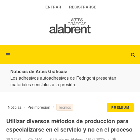
ENTRAR
REGISTRARSE
Noticias de Artes Gráficas:
ateria
Los adhesivos autoadhesivos de Fedrigoni presentan
Colo
materiales sensibles a la presión...
produ
Técnico
Noticias
Preimpresión
PREMIUM
Utilizar diversos métodos de producción para
especializarse en el servicio y no en el proceso
29.3.2023
Publicado en:
(3.2023)
2850
Alabrent 428