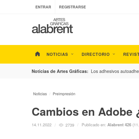
ENTRAR
REGISTRARSE
NOTICIAS
DIRECTORIO
REVIS
esarrollo de envases con un nuevo estudio de
Los adhesivos autoadhes
Noticias de Artes Gráficas:
Noticias
Preimpresión
Cambios en Adobe ¿
14.11.2022
Publicado en:
Alabrent 426
(11
2739