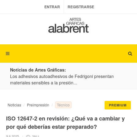
ENTRAR
REGISTRARSE
Noticias de Artes Gráficas:
ateria
Los adhesivos autoadhesivos de Fedrigoni presentan
Colo
materiales sensibles a la presión...
produ
Técnico
Noticias
Preimpresión
PREMIUM
ISO 12647-2 en revisión: ¿Qué va a cambiar y
por qué deberías estar preparado?
9.6.2025
2911