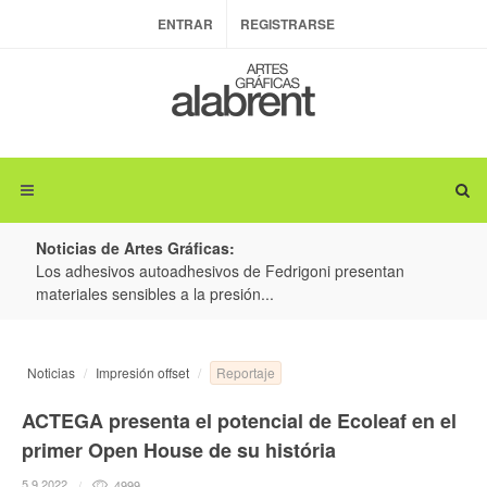
ENTRAR
REGISTRARSE
Noticias de Artes Gráficas:
ateria
Los adhesivos autoadhesivos de Fedrigoni presentan
Colo
materiales sensibles a la presión...
produ
Reportaje
Noticias
Impresión offset
ACTEGA presenta el potencial de Ecoleaf en el
primer Open House de su história
5.9.2022
4999