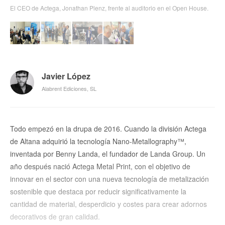
El CEO de Actega, Jonathan Plenz, frente al auditorio en el Open House.
La dirección de Actega ECOLEAF con representantes de All4Labels
Paolo Grasso, director de ventas de Actega Metal Print.
Varios asistentes observan una demostracio?n del proceso de laminado
Global Packaging Group.
en los laboratorios de Actega.
Javier López
Alabrent Ediciones, SL
Todo empezó en la drupa de 2016. Cuando la división Actega
de Altana adquirió la tecnología Nano-Metallography™,
inventada por Benny Landa, el fundador de Landa Group. Un
año después nació Actega Metal Print, con el objetivo de
innovar en el sector con una nueva tecnología de metalización
sostenible que destaca por reducir significativamente la
cantidad de material, desperdicio y costes para crear adornos
decorativos de gran calidad.