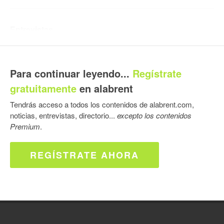
Entrevistas
Entrevista con Wilke Föllscher, Business
Development Manager Paper Mills EMEA en
Para continuar leyendo...
Regístrate
ACTEGA
gratuitamente
en alabrent
Tendrás acceso a todos los contenidos de alabrent.com,
Entrevista a Thorsten Kröller, Presidente de
noticias, entrevistas, directorio...
excepto los contenidos
ACTEGA. La visión de ACTEGA para 2023
Premium
.
Thorsten Kröller, presidente de la División
REGÍSTRATE AHORA
ACTEGA
Entrevista a Benjamin Lux, Chief Technology
Officer de ACTEGA, y a Markus Locher, Global
Barrier Manager de ACTEGA, Business Line