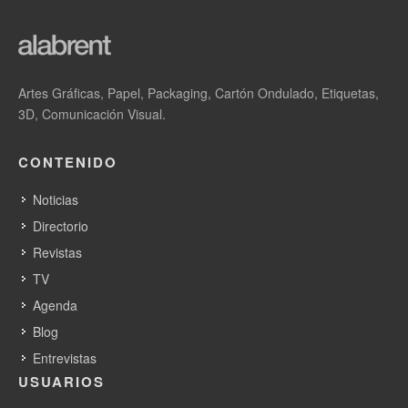
Paper & Board
Entrevista a Jan Franz Allerkamp CEO de
Actega Metal Print
Artes Gráficas, Papel, Packaging, Cartón Ondulado, Etiquetas,
3D, Comunicación Visual.
CONTENIDO
Noticias
Directorio
Revistas
TV
Agenda
Blog
Entrevistas
USUARIOS