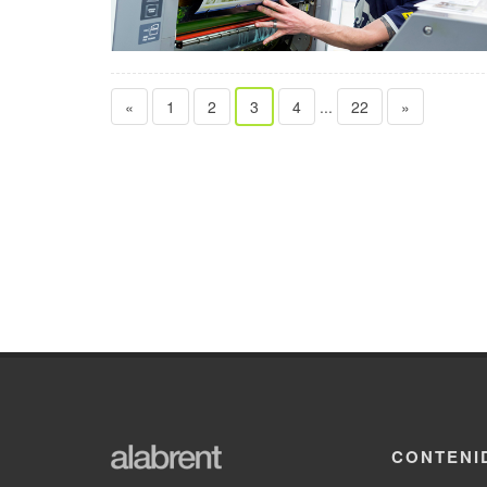
«
1
2
3
4
...
22
»
CONTENI