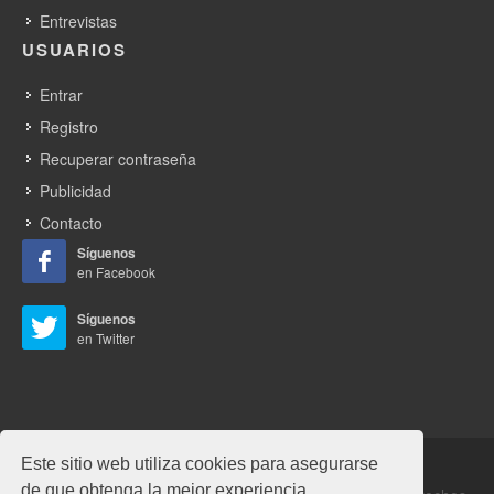
Entrevistas
USUARIOS
Entrar
Registro
Recuperar contraseña
Publicidad
Contacto
Síguenos
en Facebook
Síguenos
en Twitter
Este sitio web utiliza cookies para asegurarse
de que obtenga la mejor experiencia.