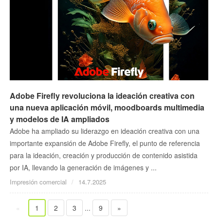
Adobe Firefly revoluciona la ideación creativa con
una nueva aplicación móvil, moodboards multimedia
y modelos de IA ampliados
Adobe ha ampliado su liderazgo en ideación creativa con una
importante expansión de Adobe Firefly, el punto de referencia
para la ideación, creación y producción de contenido asistida
por IA, llevando la generación de imágenes y ...
Impresión comercial
14.7.2025
«
1
2
3
...
9
»