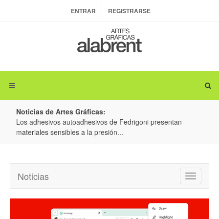
ENTRAR
REGISTRARSE
Noticias de Artes Gráficas:
s autoadhesivos de Fedrigoni presentan
Colorman Ireland y BOB
sibles a la presión...
producción de embalajes
Noticias
Toggle
navigatio