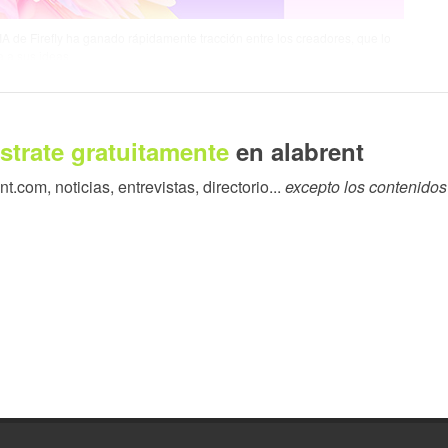
IA de Firefly ha ganado rápidamente tracción entre los creadores, que lo
 a sus ideas.
strate gratuitamente
en alabrent
.com, noticias, entrevistas, directorio...
excepto los contenidos
l asiento del director, encargándose de la orquestación y
ara que la visión creativa siga siendo suya de principio a fin.
cómo se realiza el trabajo creativo, se adapta para dar
ividuales hasta equipos creativos y de marketing de empresas.
nal de Adobe expandiéndose ahora a plataformas como ChatGPT,
 a cientos de millones de personas allí donde crean y trabajan.
ida el mejor trabajo creativo, y esta es una importante
esidente del negocio de Creatividad y Productividad de