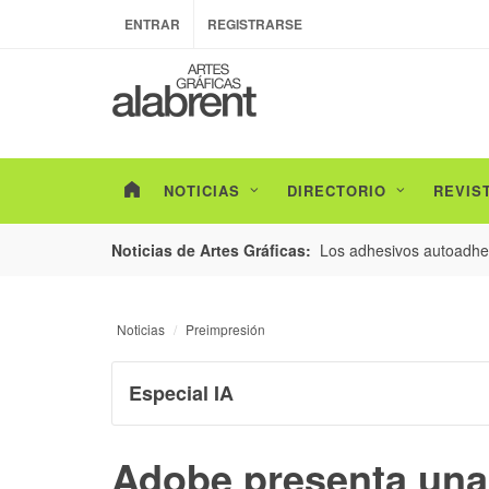
ENTRAR
REGISTRARSE
NOTICIAS
DIRECTORIO
REVIS
esarrollo de envases con un nuevo estudio de
Los adhesivos autoadhes
Noticias de Artes Gráficas:
Noticias
Preimpresión
Especial IA
Adobe presenta una