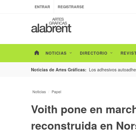
ENTRAR
REGISTRARSE
NOTICIAS
DIRECTORIO
REVIS
esarrollo de envases con un nuevo estudio de
Los adhesivos autoadhes
Noticias de Artes Gráficas:
Noticias
Papel
Voith pone en march
reconstruida en No