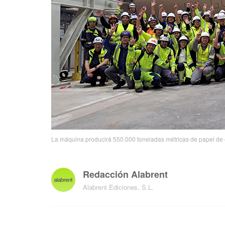
La máquina producirá 550.000 toneladas métricas de papel de e
Redacción Alabrent
Alabrent Ediciones, S.L.