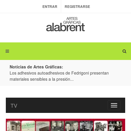
ENTRAR
REGISTRARSE
Noticias de Artes Gráficas:
eria
Los adhesivos autoadhesivos de Fedrigoni presentan
Colorm
materiales sensibles a la presión...
produc
TV
Toggle
navigatio