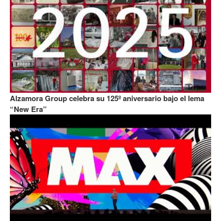
Alzamora Group celebra su 125º aniversario bajo el lema
“New Era”