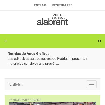
ENTRAR
REGISTRARSE
Noticias de Artes Gráficas:
hesivos de Fedrigoni presentan
Colorman Ireland y BOBST: Avan
la presión...
producción de embalajes intelige
Noticias
Toggle
navigatio
NOTICIA PATROCINADA