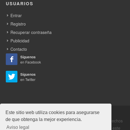
USUARIOS
Entrar
Registro
Recuperar contraseña
Publicidad
Contacto
Síguenos
en Facebook
Síguenos
en Twitter
Este sitio web utiliza cookies para asegurarse
de que obtenga la mejor experiencia.
Copyrights © 2026 Alabrent Ediciones, SL. Todos los derechos
Aviso legal
reservados. Prohibida la reproducción total o parcial de este