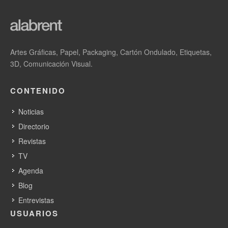
Iberpapel alcanza un beneficio neto de 15,55
millones de euros en los 9 primeros meses de
2024 y mantiene su solidez en ventas
Artes Gráficas, Papel, Packaging, Cartón Ondulado, Etiquetas,
El Grupo Iberpapel lanza una nueva línea de
3D, Comunicación Visual.
productos verificados neutros en carbono en
línea con la próxima directiva europea anti
“greenwashing”
CONTENIDO
Noticias
Directorio
Revistas
TV
Agenda
Blog
Entrevistas
USUARIOS