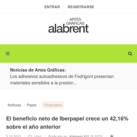
ENTRAR
REGISTRARSE
Noticias de Artes Gráficas:
ateria
Los adhesivos autoadhesivos de Fedrigoni presentan
Colo
materiales sensibles a la presión...
produ
Financiero
Noticias
Papel
El beneficio neto de Iberpapel crece un 42,16%
sobre el año anterior
5.10.2023
Publicado en:
(9.2023)
1540
Alabrent 431