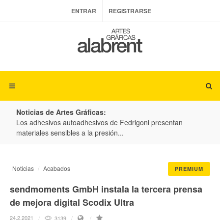
ENTRAR
REGISTRARSE
Noticias de Artes Gráficas:
ateria
Los adhesivos autoadhesivos de Fedrigoni presentan
Colo
materiales sensibles a la presión...
produ
Noticias
Acabados
PREMIUM
sendmoments GmbH instala la tercera prensa
de mejora digital Scodix Ultra
24.2.2021
3139