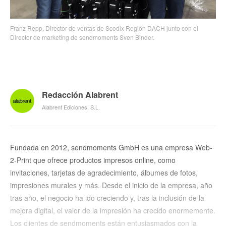
Franz Repp, Director de ventas de Scodix Región DACH junto con el
Director de marketing de sendmoments Sven Binder.
Redacción Alabrent
Alabrent Ediciones, S.L.
Fundada en 2012, sendmoments GmbH es una empresa Web-
2-Print que ofrece productos impresos online, como
invitaciones, tarjetas de agradecimiento, álbumes de fotos,
impresiones murales y más. Desde el inicio de la empresa, año
tras año, el negocio ha ido creciendo y, tras la inclusión de la
mejora digital, el valor de la impresión ha crecido enormemente.
Los clientes de sendmoments están entusiasmados con la