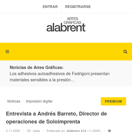
ENTRAR
REGISTRARSE
Noticias de Artes Gráficas:
ateria
Los adhesivos autoadhesivos de Fedrigoni presentan
Colo
materiales sensibles a la presión...
produ
Noticias
Impresión digital
PREMIUM
Entrevista a Andrés Barreto, Director de
operaciones de Soloimprenta
2.11.2020
Publicado en:
(11.2020)
3484
Alabrent 414