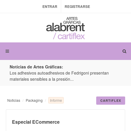
ENTRAR
REGISTRARSE
Noticias de Artes Gráficas:
ateria
Los adhesivos autoadhesivos de Fedrigoni presentan
Colo
materiales sensibles a la presión...
produ
Informe
Noticias
Packaging
CARTIFLEX
Especial ECommerce