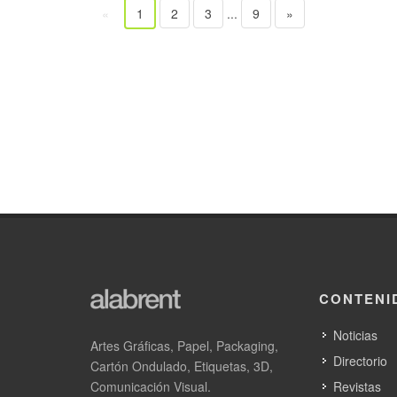
«
1
2
3
...
9
»
CONTENI
Noticias
Artes Gráficas, Papel, Packaging,
Directorio
Cartón Ondulado, Etiquetas, 3D,
Comunicación Visual.
Revistas