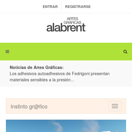
ENTRAR
REGISTRARSE
Noticias de Artes Gráficas:
 de Fedrigoni presentan
Colorman Ireland y BOBST: Avanzando j
ión...
producción de embalajes inteligentes y 
Instinto gr@fico
Toggle
navigatio