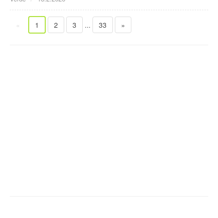
«
1
2
3
...
33
»