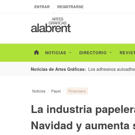
ENTRAR
REGISTRARSE
NOTICIAS
DIRECTORIO
REVIS
esarrollo de envases con un nuevo estudio de
Los adhesivos autoadhes
Noticias de Artes Gráficas:
Financiero
Noticias
Papel
La industria papeler
Navidad y aumenta 