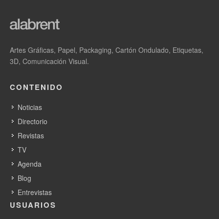
Artes Gráficas, Papel, Packaging, Cartón Ondulado, Etiquetas,
3D, Comunicación Visual.
CONTENIDO
Follow us on Twitter
Noticias
Directorio
Revistas
TV
Agenda
Blog
Entrevistas
USUARIOS