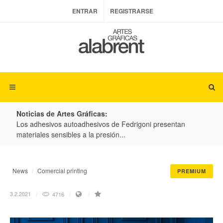
ENTRAR
REGISTRARSE
Noticias de Artes Gráficas:
ateria
Los adhesivos autoadhesivos de Fedrigoni presentan
Colo
materiales sensibles a la presión...
produ
News
Comercial printing
PREMIUM
3.2.2021
4716