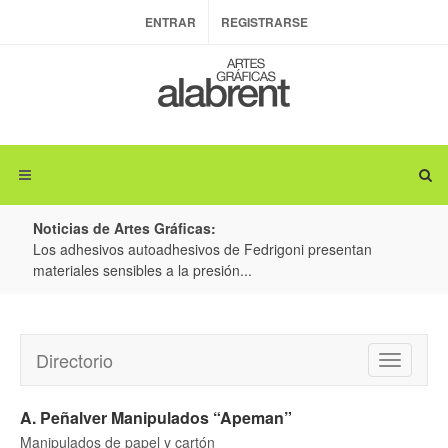
ENTRAR
REGISTRARSE
Noticias de Artes Gráficas:
ateria
Los adhesivos autoadhesivos de Fedrigoni presentan
Colo
materiales sensibles a la presión...
produ
Directorio
Toggle
navigatio
A. Peñalver Manipulados “Apeman”
Manipulados de papel y cartón