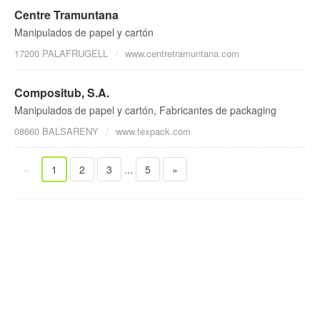
Centre Tramuntana
Manipulados de papel y cartón
17200 PALAFRUGELL
www.centretramuntana.com
Compositub, S.A.
Manipulados de papel y cartón, Fabricantes de packaging
08660 BALSARENY
www.texpack.com
«
1
2
3
...
5
»