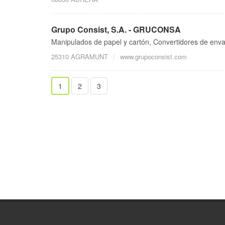
Grupo Consist, S.A. - GRUCONSA
Manipulados de papel y cartón, Convertidores de envas
25310 AGRAMUNT
www.grupoconsist.com
1
2
3