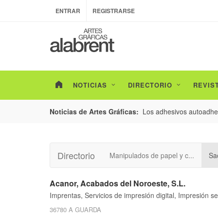
ENTRAR
REGISTRARSE
NOTICIAS
DIRECTORIO
REVIS
esarrollo de envases con un nuevo estudio de
Los adhesivos autoadhes
Noticias de Artes Gráficas:
Directorio
Manipulados de papel y c...
Sa
Acanor, Acabados del Noroeste, S.L.
Imprentas, Servicios de impresión digital, Impresión s
36780 A GUARDA