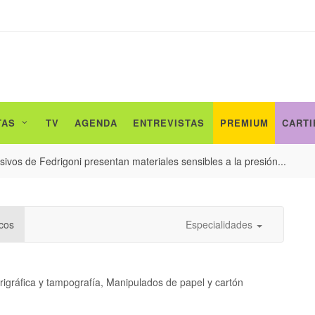
TAS
TV
AGENDA
ENTREVISTAS
PREMIUM
CARTI
ivos de Fedrigoni presentan materiales sensibles a la presión...
cos
Especialidades
erigráfica y tampografía, Manipulados de papel y cartón