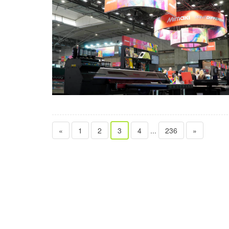
«
1
2
3
4
...
236
»