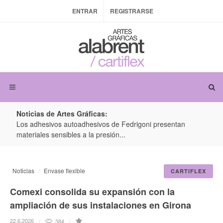
ENTRAR
REGISTRARSE
Noticias de Artes Gráficas:
ateria
Los adhesivos autoadhesivos de Fedrigoni presentan
Colo
materiales sensibles a la presión...
produ
Noticias
Envase flexible
CARTIFLEX
Comexi consolida su expansión con la
ampliación de sus instalaciones en Girona
22.6.2026
384