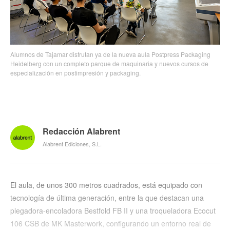
Alumnos de Tajamar disfrutan ya de la nueva aula Postpress Packaging
Heidelberg con un completo parque de maquinaria y nuevos cursos de
especialización en postimpresión y packaging.
Redacción Alabrent
Alabrent Ediciones, S.L.
El aula, de unos 300 metros cuadrados, está equipado con
tecnología de última generación, entre la que destacan una
plegadora-encoladora Bestfold FB II y una troqueladora Ecocut
106 CSB de MK Masterwork, configurando un entorno real de