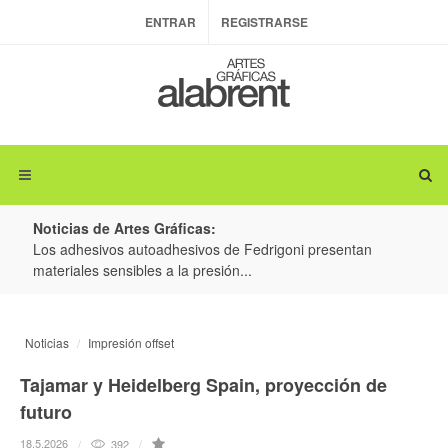
ENTRAR
REGISTRARSE
Noticias de Artes Gráficas:
ateria
Los adhesivos autoadhesivos de Fedrigoni presentan
Colo
materiales sensibles a la presión...
produ
Noticias
Impresión offset
Tajamar y Heidelberg Spain, proyección de
futuro
18.5.2026
392