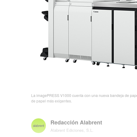
La imagePRESS V1000 cuenta con una nueva bandeja de papel al
de papel más exigentes.
Redacción Alabrent
Alabrent Ediciones, S.L.