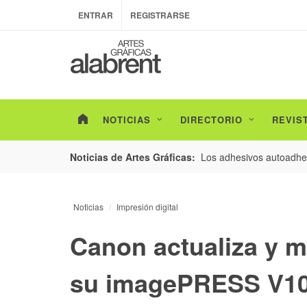
ENTRAR
REGISTRARSE
NOTICIAS
DIRECTORIO
REVIS
esarrollo de envases con un nuevo estudio de
Los adhesivos autoadhes
Noticias de Artes Gráficas:
Noticias
Impresión digital
Canon actualiza y m
su imagePRESS V100