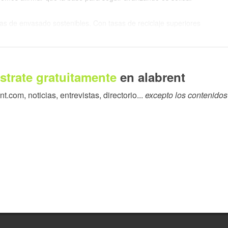
as de envasado sostenibles. Con tasas de reciclaje superiores
 europeos del reciclaje y la prueba de que el diseño circular y
mano. Cada envase de cartón usado se convierte en una valiosa
transformando los residuos en un recurso y cerrando el ciclo del
strate gratuitamente
en alabrent
.com, noticias, entrevistas, directorio...
excepto los contenidos
novable, lo que ayuda a reducir la dependencia de recursos
ucido, utilizado y reciclado en su mayor parte en Europa, el
 locales al tiempo que minimiza las emisiones relacionadas con
a cómo la sostenibilidad y la resistencia económica pueden
circular: desde envases monomateriales hasta estructuras
 Estos avances demuestran que la economía y la sostenibilidad
do, reciclado y rehecho nos acerca a una Europa sin residuos y