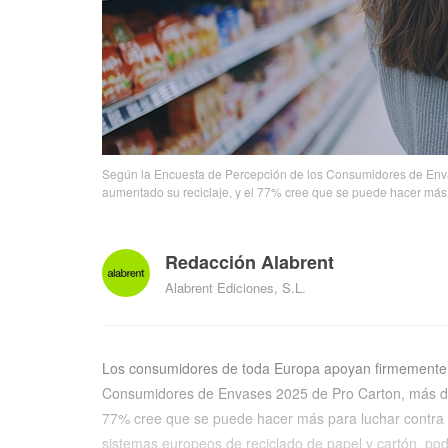
Según la Encuesta de Percepción de los Consumidores de Enva
aumentado su reciclaje, y el 77% cree que se puede hacer más p
Redacción Alabrent
Alabrent Ediciones, S.L.
Los consumidores de toda Europa apoyan firmemente e
Consumidores de Envases 2025 de Pro Carton, más de 
77% cree que se puede hacer más para luchar contra e
sistemas europeos de reciclado de papel y cartón, po