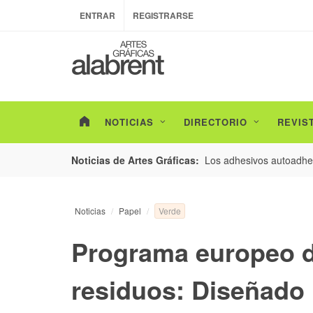
ENTRAR
REGISTRARSE
NOTICIAS
DIRECTORIO
REVIS
esarrollo de envases con un nuevo estudio de
Los adhesivos autoadhes
Noticias de Artes Gráficas:
Verde
Noticias
Papel
Programa europeo d
residuos: Diseñado p