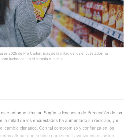
ses 2025 de Pro Carton, más de la mitad de los encuestados ha
ara luchar contra el cambio climático.
ste enfoque circular. Según la Encuesta de Percepción de los
la mitad de los encuestados ha aumentado su reciclaje, y el
l cambio climático. Con tal compromiso y confianza en los
demos afirmar que la base para seguir avanzando es sólida.