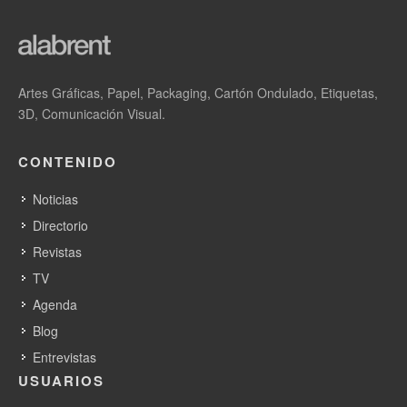
Noticias relacionadas
Artes Gráficas, Papel, Packaging, Cartón Ondulado, Etiquetas,
3D, Comunicación Visual.
La inversión de 30 millones de euros de Stora
Enso para reducir las emisiones de gases de
efecto invernadero en la planta de
CONTENIDO
acanaladuras de Heinola ha finalizado
Noticias
Directorio
Stora Enso y Novapor: transformando el futuro
Revistas
del embalaje
TV
Stora Enso firma un acuerdo de financiación
de 435 millones de euros con el Banco
Agenda
Europeo de Inversiones
Blog
Entrevistas
La planta papelera de Stora Enso
USUARIOS
Langerbrugge hoy: un centro de excelencia