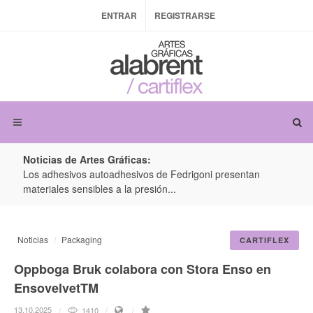
ENTRAR
REGISTRARSE
Noticias de Artes Gráficas:
ateria
Los adhesivos autoadhesivos de Fedrigoni presentan
Colo
materiales sensibles a la presión...
produ
Noticias
Packaging
CARTIFLEX
Oppboga Bruk colabora con Stora Enso en
EnsovelvetTM
13.10.2025
1410