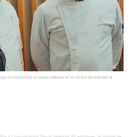
no que ha establecido un nuevo estándar en la manera de entender la
co y Comunicación Visual celebran 55 ediciones, el comité de