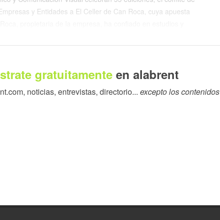
 Empresas y Entidades a El Celler de Can Roca, cuya apuesta
a Roca, propietaria de la empresa, ha confiado en estudios y
identidad visual sólida, fiel a los valores de la familia y capaz
e gráfico, cercano y accesible, transmite la excelencia sin
an cada plato.
strate gratuitamente
en alabrent
 un nombre de referencia mundial, El Celler de Can Roca ha
.com, noticias, entrevistas, directorio...
excepto los contenidos
y emocional. Por ello, ha integrado el diseño en todas sus
unicación a la identidad corporativa– demostrando que
 de la experimentación, la innovación y la búsqueda de una
sualmente sectores tradicionales como el gastronómico y el del
ón sin perder su esencia. Su trayectoria es una prueba de que
 en la construcción de un relato de marca sólido y duradero.