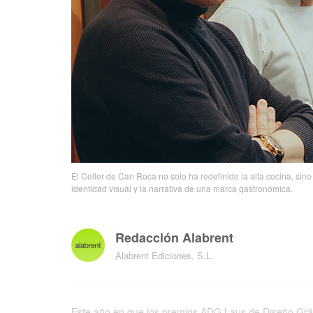
El Celler de Can Roca no solo ha redefinido la alta cocina, si
identidad visual y la narrativa de una marca gastronómica.
Redacción Alabrent
Alabrent Ediciones, S.L.
Este año en que los premios ADG Laus de Diseño Gráfi