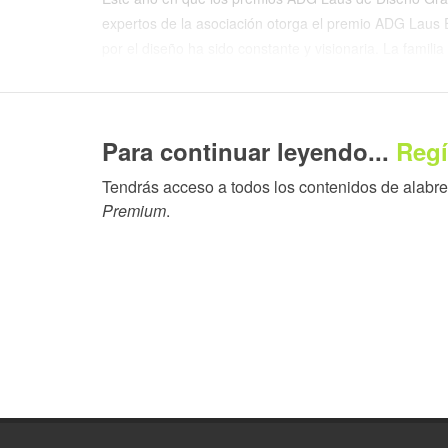
expertos de la asociación otorga el premio ADG Laus
por el diseño ha sido constante y visionaria. La famili
profesionales que han sabido traducir su esencia en una 
de conectar con un público amplio y diverso. Su lenguaj
artificios, con la misma autenticidad con la que elabor
Para continuar leyendo...
Regí
Desde sus inicios, mucho antes de consolidarse como
Tendrás acceso a todos los contenidos de alabrent
entendido el diseño como una herramienta estratégica 
Premium
.
expresiones –del packaging al interiorismo, de la com
gastronomía y diseño comparten un mismo espíritu: el
belleza funcional.
Gracias a esta visión, han contribuido a actualizar vi
packaging, llevándolos a nuevos territorios de expresi
el diseño no es un añadido, sino un elemento esencial
Premio ADG Laus de Honor