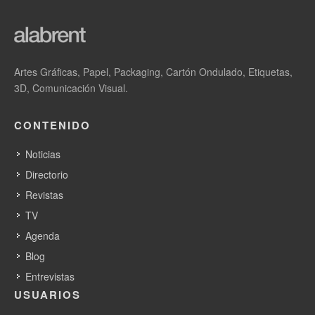
especiales durante el evento All in One Tour, donde los
asistentes podrán ver demostraciones en vivo y conocer de
primera mano las capacidades del sistema. ¡No pierdas la
oportunidad de venir a verlas en directo!
Artes Gráficas, Papel, Packaging, Cartón Ondulado, Etiquetas,
3D, Comunicación Visual.
Para más información o para reservar tu plaza en el tour
regístrate en la web
www.endutex.es/all-on-one-tour/
o también
CONTENIDO
puedes enviar un correo a
enduex@endutex.es
o llamar al 916
586 338 y 938 307 842
Noticias
Directorio
Revistas
Noticias relacionadas
TV
Agenda
Endutex: tecnología y creatividad en C!Print
Blog
Madrid 2026
Entrevistas
USUARIOS
Endutex revela sus soluciones para eventos