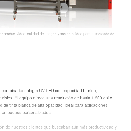
r productividad, calidad de imagen y sostenibilidad para el mercado de
+ combina tecnología UV LED con capacidad híbrida,
xibles. El equipo ofrece una resolución de hasta 1.200 dpi y
o de tinta blanca de alta opacidad, ideal para aplicaciones
s y empaques personalizados.
ción de nuestros clientes que buscaban aún más productividad y