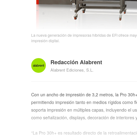
La nueva generación de impresoras híbridas de EFI ofrece mayo
impresión digital.
Redacción Alabrent
Alabrent Ediciones, S.L.
Con un ancho de impresión de 3,2 metros, la Pro 30h
permitiendo impresión tanto en medios rígidos como fle
soporta impresión en múltiples capas, incluyendo el us
como señalización, displays, decoración de interiore
“La Pro 30h+ es resultado directo de la retroalimenta