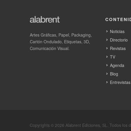
CONTENI
Noticias relacionadas
Noticias
Artes Gráficas, Papel, Packaging,
Grupo Fera adquiere su segunda EFI
Directorio
Cartón Ondulado, Etiquetas, 3D,
VUTEk M3h en FuturePrint
Comunicación Visual.
Revistas
TV
EFI y Serilon llevarán a FuturePrint 2
Agenda
la productividad híbrida de la impres
Blog
EFI VUTEk M3h
Entrevistas
Copyrights © 2026 Alabrent Ediciones, SL. Todos los 