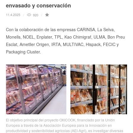
envasado y conservación
11.4.2025
920
Con la colaboración de las empresas CARINSA, La Selva,
Monells, NOEL, Enplater, TPL, Kao Chimigraf, ULMA, Bon Preu
Esclat, Ametller Origen, IRTA, MULTIVAC, Hispack, FECIC y
Packaging Cluster.
El objetivo principal del proyecto OXICOOK, financiado por la Unión
Europea a través de la Asociación Europea para la Innovación en
productividad y sostenibilidad agrícolas (AEI-Agri), es investigar diversas