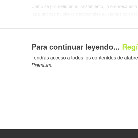
Como se prometió en el lanzamiento, la empresa está
las planchas nyloflex® tradicionales existentes con ve
presentar ahora dos planchas nyloflex® eco analógic
determinación de traer alternativas más sostenibles al
el rendimiento de la impresión.
Para continuar leyendo...
Regí
“En XSYS, estamos comprometidos a llevar la calidad 
Tendrás acceso a todos los contenidos de alabrent
rápidamente la serie nyloflex® eco y retirando nuestra
Premium
.
Hoelzle, gerente de productos nyloflex®/nylosolv®. “O
nyloflex® FAC es una progresión natural, que nos per
sostenibilidad”.
Diseñada como una plancha versátil para aplicaciones 
excepcional con tintas a base de agua, lo que la hace 
posimpresión de cartón ondulado, la nyloflex® eco FAC 
rugosas e irregulares o materiales de papel sensible
color azul claro que gradualmente se está estandariza
optimizar la producción de planchas y reducir los des