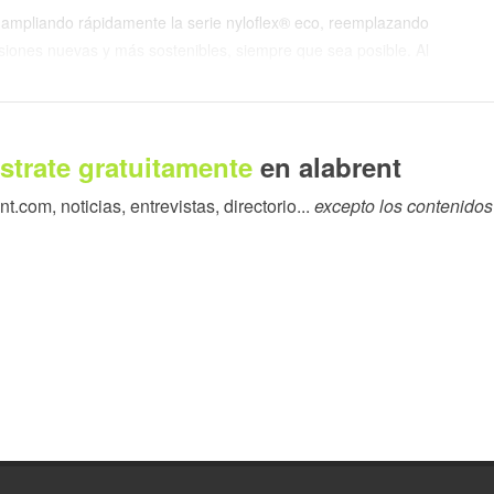
 ampliando rápidamente la serie nyloflex® eco, reemplazando
rsiones nuevas y más sostenibles, siempre que sea posible. Al
as como siguiente paso, la empresa está demostrando su
 mercado, al tiempo que mantiene la excelencia en la calidad y
strate gratuitamente
en alabrent
probada a un futuro sostenible, por lo que estamos ampliando
.com, noticias, entrevistas, directorio...
excepto los contenidos
s planchas antiguas en la medida de lo posible”, dice Florian
frecer versiones ecológicas analógicas de nyloflex® ACT y
mite apoyar a aún más clientes en sus esfuerzos de
en papel y cartón, la nyloflex® eco ACT ofrece un rendimiento
ideal para sustratos absorbentes. Mientras tanto, para la
logra resultados uniformes y de alta calidad en superficies
s a la presión y suaves. Ambas planchas presentan el mismo
ndo en la cartera de productos flexográficos de XSYS para
echos de producción.