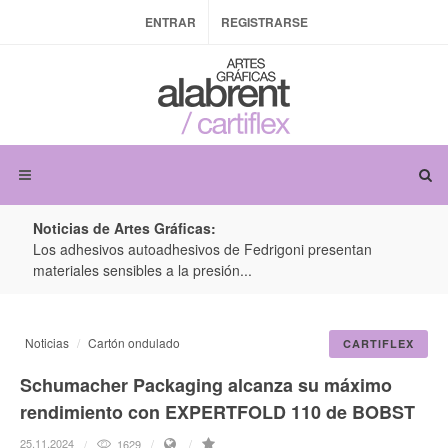
ENTRAR
REGISTRARSE
Noticias de Artes Gráficas:
ateria
Los adhesivos autoadhesivos de Fedrigoni presentan
Colo
materiales sensibles a la presión...
produ
Noticias
Cartón ondulado
CARTIFLEX
Schumacher Packaging alcanza su máximo
rendimiento con EXPERTFOLD 110 de BOBST
25.11.2024
1629