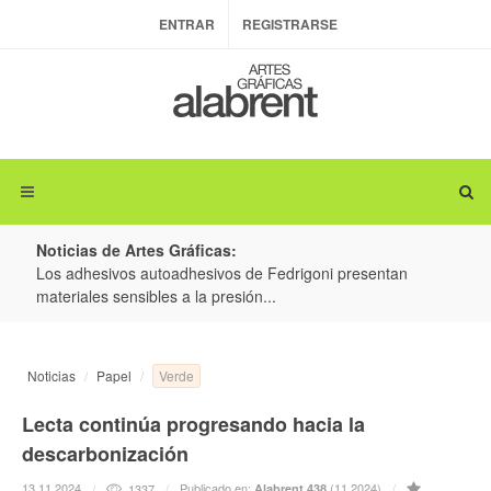
ENTRAR
REGISTRARSE
Noticias de Artes Gráficas:
ateria
Los adhesivos autoadhesivos de Fedrigoni presentan
Colo
materiales sensibles a la presión...
produ
Verde
Noticias
Papel
Lecta continúa progresando hacia la
descarbonización
13.11.2024
Publicado en:
(11.2024)
1337
Alabrent 438