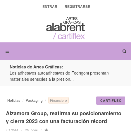
ENTRAR
REGISTRARSE
Noticias de Artes Gráficas:
ateria
Los adhesivos autoadhesivos de Fedrigoni presentan
Colo
materiales sensibles a la presión...
produ
Financiero
Noticias
Packaging
CARTIFLEX
Alzamora Group, reafirma su posicionamiento
y cierra 2023 con una facturación récord
4.3.2024
2066