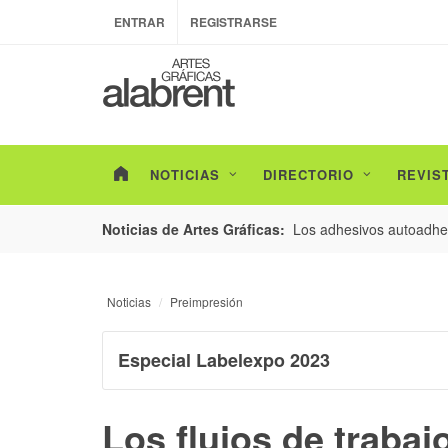
ENTRAR
REGISTRARSE
NOTICIAS
DIRECTORIO
REVIS
esarrollo de envases con un nuevo estudio de
Los adhesivos autoadhes
Noticias de Artes Gráficas:
Noticias
Preimpresión
Especial Labelexpo 2023
Los flujos de traba