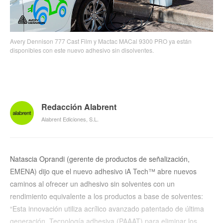
Avery Dennison 777 Cast Film y Mactac MACal 9300 PRO ya están
disponibles con este nuevo adhesivo sin disolventes.
Redacción Alabrent
Alabrent Ediciones, S.L.
Natascia Oprandi (gerente de productos de señalización,
EMENA) dijo que el nuevo adhesivo iA Tech™ abre nuevos
caminos al ofrecer un adhesivo sin solventes con un
rendimiento equivalente a los productos a base de solventes:
“Esta innovación utiliza acrílico avanzado patentado de última
generación. Tecnología adhesiva (PAAAT) para eliminar los