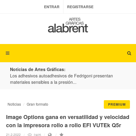
ENTRAR
REGISTRARSE
Noticias de Artes Gráficas:
ateria
Los adhesivos autoadhesivos de Fedrigoni presentan
Colo
materiales sensibles a la presión...
produ
Noticias
Gran formato
PREMIUM
Image Options gana en versatilidad y velocidad
con la impresora rollo a rollo EFI VUTEk Q5r
21.2.2022
2405