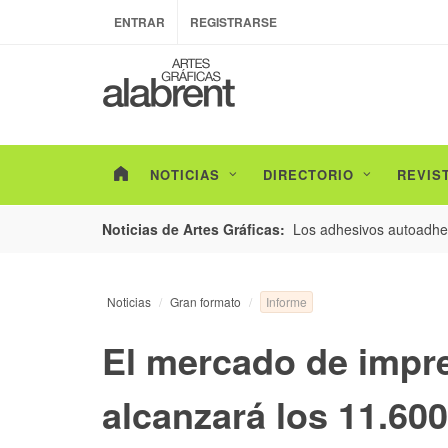
ENTRAR
REGISTRARSE
NOTICIAS
DIRECTORIO
REVIS
esarrollo de envases con un nuevo estudio de
Los adhesivos autoadhes
Noticias de Artes Gráficas:
Informe
Noticias
Gran formato
El mercado de impr
alcanzará los 11.60