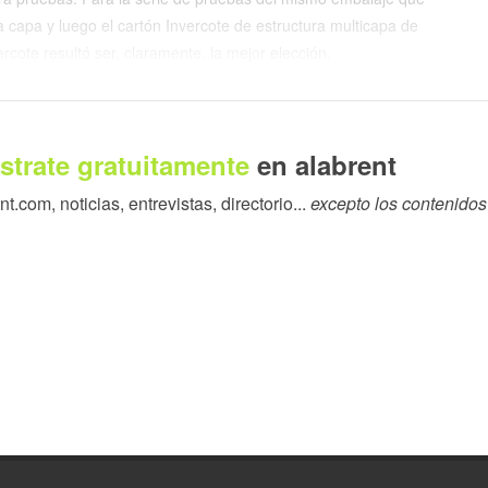
 capa y luego el cartón Invercote de estructura multicapa de
cote resultó ser, claramente, la mejor elección.
oducción. Entre ellas se encuentran el stamping dorado,
elieve y troquelado.
strate gratuitamente
en alabrent
lidad y facilidad para el plegado fueron de gran importancia en
.com, noticias, entrevistas, directorio...
excepto los contenidos
ción de varias etapas, la estabilidad dimensional es un factor
sionar un error de registro durante el proceso ya avanzado.
l trabajo efectuado”.
la producción de embalajes que exigen una calidad
a, cuenta con más de cincuenta años de experiencia. Vincenzo
ecio por kilo del material. En vez de ello, se concentra en el
urre a material más barato, generalmente de inferior calidad”,