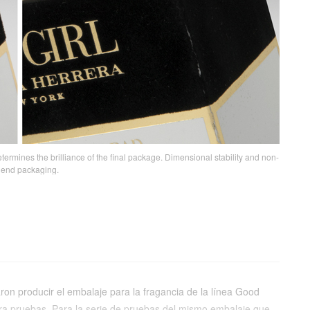
termines the brilliance of the final package. Dimensional stability and non-
h end packaging.
ron producir el embalaje para la fragancia de la línea Good
iera pruebas. Para la serie de pruebas del mismo embalaje que