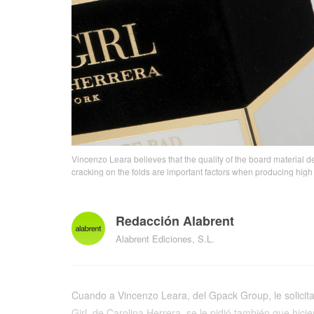
Vincenzo Leara believes that the quality of the board material de
cracking on the folds are important factors when producing hig
Redacción Alabrent
Alabrent Ediciones, S.L.
Cuando a Vincenzo Leara, del Gpack Group, le solicita
Girl, de Carolina Herrera, se le pidió también que hic