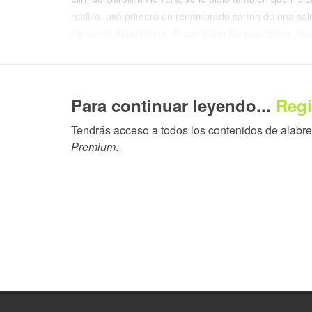
realizó, usó primero un renombrado cartón de una sola
Iggesund Paperboard. Al comparar los resultados, Inver
El embalaje para Good Girl requiere doce etapas de pr
relieve, flocado parcial, stamping en el flocado, bajorr
Para continuar leyendo...
Regí
“Las características de estabilidad dimensional, durabi
Tendrás acceso a todos los contenidos de alabrent
este caso”, explica Vincenzo. “En un proceso de produc
Premium
.
decisivo; un mínimo movimiento del material puede oca
Eso produce la pérdida total tanto del material como de
Vincenzo tiene más de una década de experiencia en 
extremadamente alta. Gpack, la empresa donde trabaj
es de las personas que no se fijan inicialmente en el pr
costo total derivado de la ejecución.
“Por supuesto, el coste del material es menor si se rec