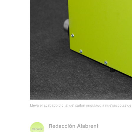
Lleva el acabado digital del cartón ondulado a nuevas cotas de 
Redacción Alabrent