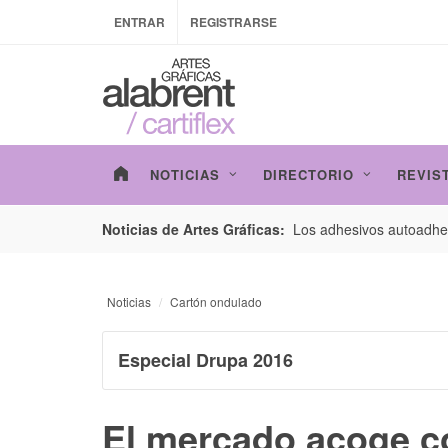
ENTRAR
REGISTRARSE
NOTICIAS
DIRECTORIO
REVIS
esarrollo de envases con un nuevo estudio de
Los adhesivos autoadhes
Noticias de Artes Gráficas:
Noticias
Cartón ondulado
Especial Drupa 2016
El mercado acoge c