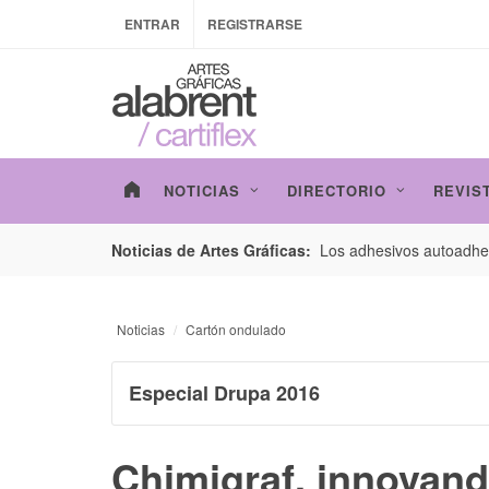
ENTRAR
REGISTRARSE
NOTICIAS
DIRECTORIO
REVIS
esarrollo de envases con un nuevo estudio de
Los adhesivos autoadhes
Noticias de Artes Gráficas:
Noticias
Cartón ondulado
Especial Drupa 2016
Chimigraf, innovand